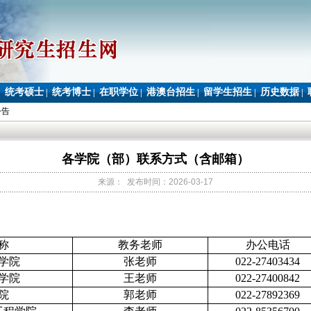
统考硕士
统考博士
在职学位
港澳台招生
留学生招生
历史数据
|
|
|
|
|
|
|
公告
各学院（部）联系方式（含邮箱）
来源： 发布时间：2026-03-17
称
教务老师
办公电话
学院
张老师
022-27403434
学院
王老师
022-27400842
院
郭老师
022-27892369