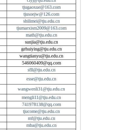
clyj@tju.edu.cn
tjugaoxue@163.com
tjusoejw@126.com
shilimei@tju.edu.cn
tjumarxism2009@163.com
math@tju.edu.cn
sunjia@tju.edu.cn
gehuiying@tju.edu.cn
wangtianyu@tju.edu.cn
546060409@qq.com
sfll@tju.edu.cn
esse@tju.edu.cn
wangwenli31@tju.edu.cn
mengli11@tju.edu.cn
741978138@qq.com
tjucome@tju.edu.cn
mf@tju.edu.cn
mba@tju.edu.cn