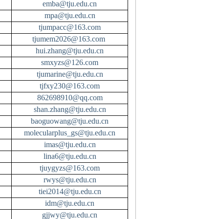
emba@tju.edu.cn
mpa@tju.edu.cn
tjumpacc@163.com
tjumem2026@163.com
hui.zhang@tju.edu.cn
smxyzs@126.com
tjumarine@tju.edu.cn
tjfxy230@163.com
862698910@qq.com
shan.zhang@tju.edu.cn
baoguowang@tju.edu.cn
molecularplus_gs@tju.edu.cn
imas@tju.edu.cn
lina6@tju.edu.cn
tjuygyzs@163.com
rwys@tju.edu.cn
tiei2014@tju.edu.cn
idm@tju.edu.cn
gjjwy@tju.edu.cn