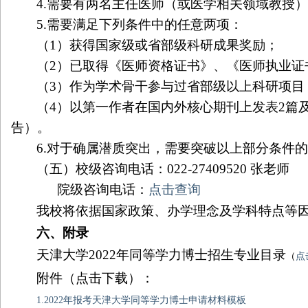
4.
需要有两名主任医师（或医学相关领域教授
5.
需要满足下列条件中的任意两项：
（
1
）获得国家级或省部级科研成果奖励；
（
2
）已取得《医师资格证书》、《医师执业证
（
3
）作为学术骨干参与过省部级以上科研项目
（
4
）以第一作者在国内外核心期刊上发表
2
篇
告）。
6.
对于确属潜质突出，需要突破以上部分条件
（五）校级咨询电话：
022-27409520
张老师
院级咨询电话：
点击查询
我校将依据国家政策、办学理念及学科特点等
六、附录
天津大学2022
年同等学力博士招生专业目录
（
点
附件（点击下载）：
1.2022年报考天津大学同等学力博士申请材料模板