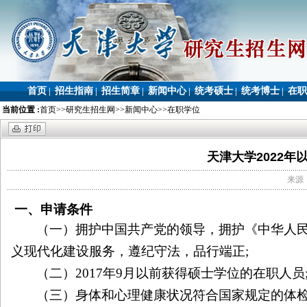
首页
招生指南
招生简章
新闻中心
统考硕士
统考博士
在职
|
|
|
|
|
|
当前位置 :
首页
>>
研究生招生网
>>
新闻中心
>>
在职学位
天津大学2022
来源：
一、申请条件
（一）拥护中国共产党的领导，拥护《中华人
义现代化建设服务，遵纪守法，品行端正
;
（二）
2017
年
9
月以前获得硕士学位的在职人员
（三）身体和心理健康状况符合国家规定的体