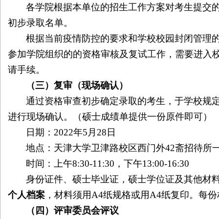
各学院根据本单位的招生工作方案对考生提交
初步录取名单。
根据当前疫情防控的要求和学校校园封闭管理
参加学院组织的的资格审核及复试工作，需要进入
请手续。
（三）复审（现场确认）
通过资格审查初步确定录取的考生，于学校规
进行现场确认。（硕士成绩单提供一份原件即可）
日期：
2022
年
5
月
28
日
地点：天津大学卫津路校区西门外
42
斋招待所
时间：上午
8:30-11:30
，下午
13:00-16:30
身份证件、硕士毕业证，硕士学位证及其他材
个人档案
，材料须用
A4
纸规格或用
A4
纸复印。每份
（四）评审委员会评议