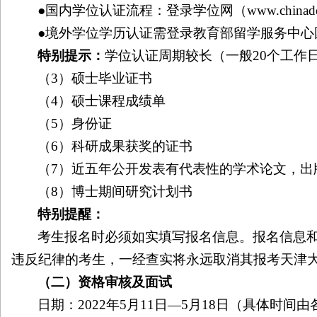
●国内学位认证流程：登录学位网（
www.chinade
●境外学位学历认证需登录教育部留学服务中心
特别提示：
学位认证周期较长（一般
20
个工作
（
3
）硕士毕业证书
（
4
）硕士课程成绩单
（
5
）身份证
（
6
）科研成果获奖的证书
（
7
）近五年公开发表有代表性的学术论文，出
（
8
）博士期间研究计划书
特别提醒：
考生报名时必须如实填写报名信息。报名信息
违反纪律的考生，一经查实将永远取消其报考天津
（二）资格审核及面试
日期：
2022
年
5
月
11
日—
5
月
18
日（具体时间由