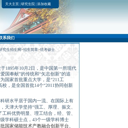
天大主页
|
研究生院
|
添加收藏
联系我们
研究生招生网
招生简章
统考硕士
>
>
建于
1895
年
10
月
2
日，是中国第一所现代
“
爱国奉献
”
的传统
和
“矢志创新”的追
定为国家首批重点大学
，是
“
211
工
高校，是全国首批
14
个“
2011
协同创新
和科研水平居于国内一流、在国际上有
一，天津大学坚持
“强工、厚理、振文、
了工科优势明显、理工结合，经、管、
一级学科硕士点，
43
个一级学科博士
首批国家储能技术产教融合创新平台、