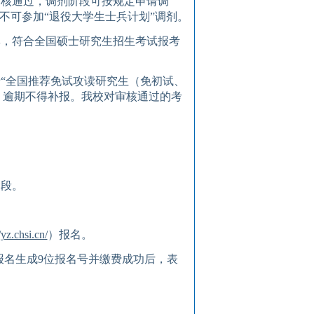
审核通过，调剂阶段可按规定申请调
不可参加“退役大学生士兵计划”调剂。
彰，符合全国硕士研究生招生考试报考
录
“全国推荐免试攻读研究生（免初试、
，逾期不得补报。
我校
对审核通过的考
阶段。
/yz.chsi.cn/
）报名。
报名生成
9
位报名号并
缴费成功
后，表