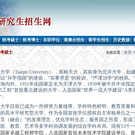
统考硕士
统考博士
在职学位
港澳台招生
留学生招生
历史数据
|
|
|
|
|
|
|
考硕士
首页
当前位置：
>
津大学
（
Tianjin
University
）
，
简称天大，
其前身为北洋大学，始
素以
“兴学强国”的使命、“
实事求是
”
的校训、
“
严谨治学
”
的校风
、
誉海内外。
1951
年
由国家定名为天津大学
，
1959
年
被
中共中央
指
5
工程
”
首批重点建设
的
大学
，入选国家
“世界一流大学建设”
A
类
一。
津大学目前已成为一所师资力量雄厚、学科特色鲜明、教育质量
响的高水平研究型大学。
作为全国首批学位授权自主审核单位之
叉（融合）”的发展理念，优化学科生态，服务国之所需，形成
、医、教育、艺术等多学科协调发展的综合学科布局。现有
53
个
批国家卓越工程师学院，入选国家首批未来技术学院建设单位、