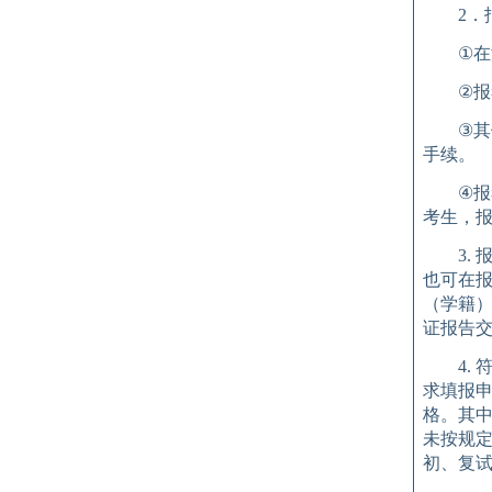
2
．
①
在
②
报
③
其
手续。
④
报
考生，
3.
也可在
（学籍
证报告
4.
求填报
格。其
未按规
初、复