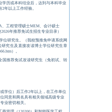
业学历
或本科结业
后，达到与本科毕业
有
2
年以上工作经验。
A
、工程管理硕士
MEM
、会计硕士
校
2026
年推荐免试生招生专业目录）
学位研究生
。
（
我校预推免申请系统网
位研究生及直接攻读博士学位研究生章
366.htm
）
。
“全国推荐免试攻读研究生（免初试、转
（
或
学位
）
后工作
2
年以上，
在工作单位
单位同意和两名具有
相关领域
高级专业
考专业密切相关
。
工商管理（
1
20200
）和智能医学工程