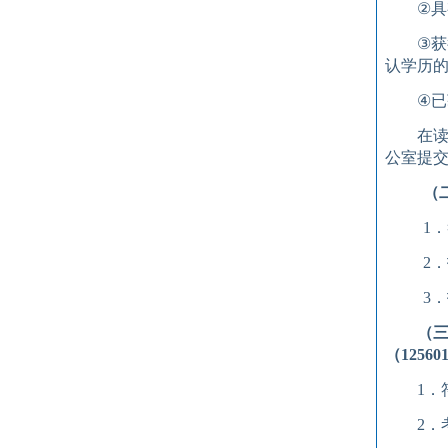
②
具
③
获
认学历
④
已
在
公室提
（
1
．
2
．
3
．
（
（
12560
1
．
2
．