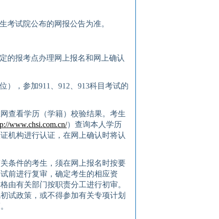
生考试院
公布的网报公告为准。
定的报考点办理网上报名和网上确认
位
）
，参加
911
、
912
、
913
科目考试的
上网查看学历（学籍）校验结果。考生
tp://www.chsi.com.cn/
）查询本人学历
认证机构进行认证，在网上确认时将认
有关条件的考生，须在网上报名时按要
复试前进行复审，确定考生的相应资
资格由有关部门按职责分工进行初审。
免初试政策，或不得参加有关专项计划
策。