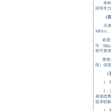
本
同等学
（
天
MPAcc
欢迎
址
：
http
程
可查
推免
段）信息
（
1
．
2
．
表现优
技术职
3
．