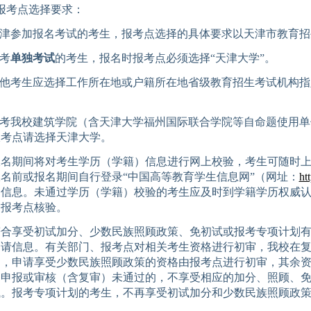
报考点选择要求：
津参加报名考试的考生，报考点选择的具体要求以天津市
教育招
考
单独考试
的考生，报名时报考点必须选择
“天津大学”。
他考生
应选择工作
所在地
或
户籍
所在地省级教育招生考试机构指
考我校建筑学院
（含
天津大学
福州
国际联合
学院等自命题使用单
报考点请选择天津大学。
报名期间将对考生学历（学籍）信息进行网上校验，考生可随时
报名前或报名期间自行登录
“中国高等教育学生信息网”（网址：
ht
）信息。未通过学历（学籍）校验的考生应及时到学籍学历权威
交报考点核验。
符合享受初试加分、少数民族照顾政策、免初试或报考专项计划
申请信息。有关部门、报考点对相关考生资格进行初审，
我校
在
中，申请享受少数民族照顾政策的资格由报考点进行初审，其余
定申报或审核（含复审）未通过的，不享受相应的加分、照顾、
试。
报考专项计划的考生，不再享受初试加分和少数民族照顾政