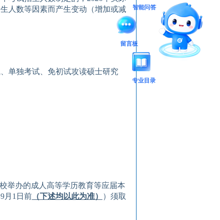
智能问答
士生人数等因素而产生变动（增加或减
留言板
试、单独考试
、
免初试攻读硕士研究
专业目录
校举办的成人高等学历教育等应届本
年
9
月
1
日前
（下述均以此为准）
）须取