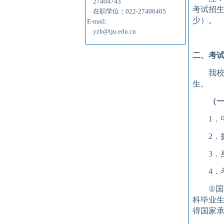
27404743
考试
招
在职学位：022-27406405
少）
。
E-mail:
yzb@tju.edu.cn
二、考
我
生
。
（
1
．
2
．
3
．
4
．
①
国
科毕业
得国家