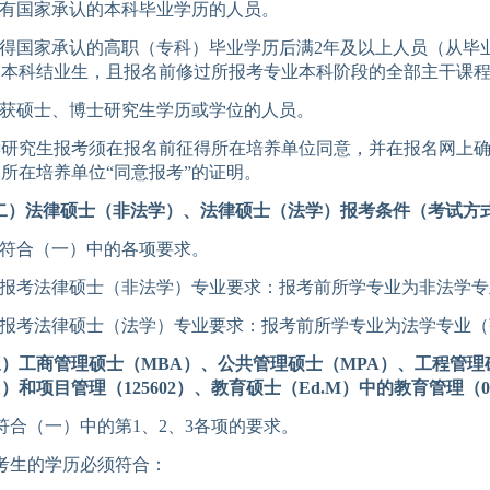
有国家承认的本科毕业学历的人员
。
得国家承认的高职
（
专科
）
毕业学历后
满
2
年
及以上人员
（从毕
的本科结业生
，且
报名前
修过所报考专业本科阶段的全部主干课
获硕士、博士研究生学历或学位的人员。
读
研究生报考须在报名前征得所在培养单位同意，并在报名网上
交所在培养单位
“
同意报考
”
的证明
。
二）法律硕士（非法学）、法律硕士（法学）报考条件（考试方
符合（一）中的各项要求。
报考法律硕士（非法学）专业要求：报考前所学专业为非法学专
报考法律硕士（法学）专业要求：报考前所学专业为法学专业（
三
）工商管理硕士
（
MBA
）
、公共管理硕士
（
MPA
）
、工程管理
1
）
和项目管理
（
125602
）、教育硕士（
Ed.M
）中的教育管理（
0
符合（一）中的第
1
、
2
、
3
各项的要求。
考生的学历必须符合：