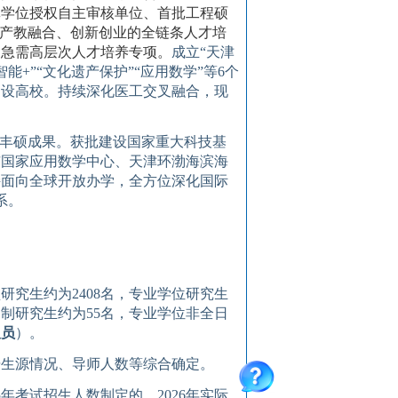
批学位授权自主审核单位、首批工程硕
、产教融合、创新创业的全链条人才培
家急需高层次人才培养专项。
成立
“天津
智能
+
”“文化遗产保护”“应用数学”等
6
个
建设高校。持续深化医工交叉融合，现
了丰硕成果。获批建设国家重大科技基
市国家应用数学中心、天津环渤海滨海
持面向全球开放办学，全方位深化国际
系。
型研究生约
为
2408
名，专业学位研究生
日制
研究生约
为
55
名，专业学位
非全日
人员
）
。
据生源情况、导师人数等综合确定
。
5
年考试招生
人数
制定的，
202
6
年实际