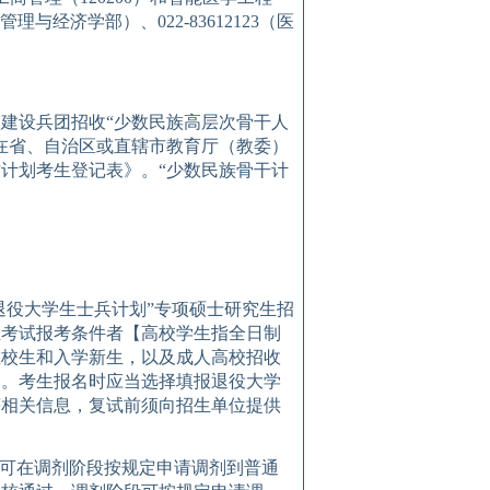
管理与经济学部）、
0
22-83612123
（医
疆建设兵团招收
“
少数民族高层次骨干人
在省、自治区或直辖市教育厅（教委）
才
计划考生
登记表》
。
“
少数民族骨干计
退役大学生士兵
计划
”专项硕士研究生招
生
考试
报考条件者
【
高校学生指全日制
在校生和入学新生，以及成人高校招收
】
。考生报名时应当选择填报退役大学
等相关信息，复试前须向招生单位提供
仅可在调剂阶段按规定申请调剂到普通