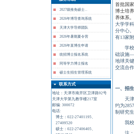
首批国
2027级推免硕士...
博士培
养体系
2026年博导查询系统
大学学科
天津大学导师团队
分中心
2026年暑期夏令营
有
13
家
2026年直博生申请
学
础设施
统招博士报名系统
地球关
同等学力博士报名
交流合
硕士生招生管理系统
联系方式
一、招
地址：天津市南开区卫津路92号
天
天津大学第九教学楼217室
邮编: 300072
约
为
285
电话:
制
研究
博士：022-27401195、
我
27409520
硕士：022-27406405、
注