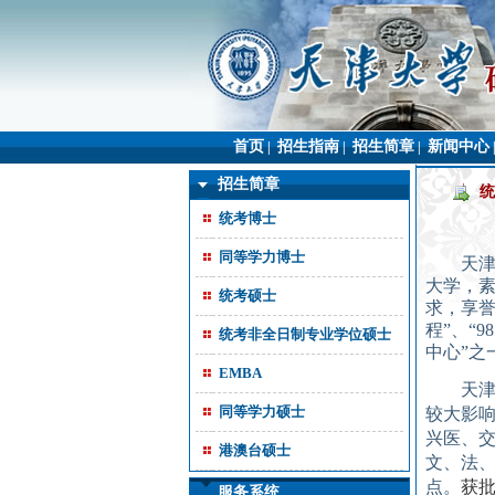
首页
招生指南
招生简章
新闻中心
|
|
|
招生简章
统
统考博士
同等学力博士
天
大学，
统考硕士
求，
享
程
”、“
98
统考非全日制专业学位硕士
中心”之
EMBA
天
同等学力硕士
较大影
兴医、交
港澳台硕士
文、法
点。
获
服务系统