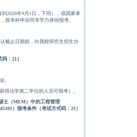
业到
20
26
年
9
月
1
日，下同），
或
国家承
程
，
按本科毕业同等学力
身份
报考
。
确认截止日期前，向我校研究生招生办
式码：
21
）
业。
获得法学第二学位的人员可报考）。
硕士
（
MEM
）
中的工程管理
45101
）
报考条件
（考试方式码：
21
）