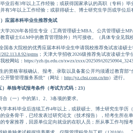
科毕业后有
3
年以上工作经验；
或
获得国家承认的高职
（
专科
）
毕
力
并
有
5
年以上工作经验；
或获得硕士、博士研究生学历或学位后
四）应届本科毕业生推荐免试
津大学
20
26
年各招生专业（工商管理硕士
MBA
、公共管理硕士
MP
、
教育硕士
Ed.M
中的教育管理
除外）均可接收
。（具体专业见我
全国
各大院校
的优秀应届本科毕业生申请我校推荐免试攻读硕士
://202.113.8.92/gstms
；
天津大学招收
2026
级推荐免试攻读硕士学
询我校网站
：
https://yzb.tju.edu.cn/xwzx/zxxx/202509/t20250904_324
生的资格审核确认、报考、录取以及备案公开均须通过教育部
公开暨管理服务系统”（网址：
htt
p
://yz.chsi.com.cn/tm
）进行。
五）单独考试报考条件（考试方式码：
23
）
符合（一）中的第
1
、
2
、
3
各项的要求。
大学本科毕业
后连续工作
4
年以上，或获硕士
、
博士
研究生学历
秀的
业务
骨干
，已经发表过研究论文（技术报告），经考生所在
称的专家推荐，
回原单位
定向就业的在职人员；
所从事工作与报
我校单独考试根据培养要求，仅限管理科学与工程（
120100
）、