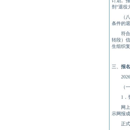
计划。
剂“退役
（
条件的
符
转段）信
生组织
三、
报
20
2
（
1
．
网
示网报
正