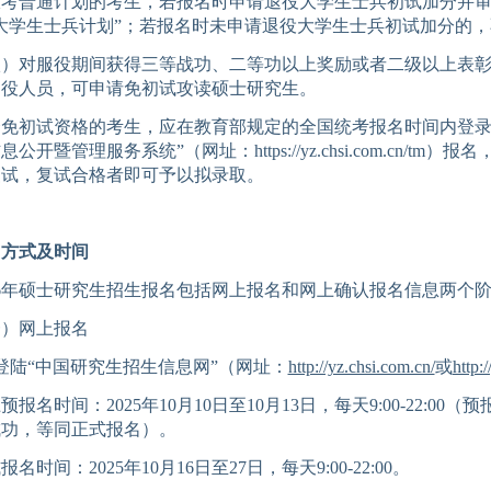
报考普通计划的考生，若报名时申请退役大学生士兵初试加分并
大学生士兵计划”；若报名时未申请退役大学生士兵初试加分的，
八）
对服役期间获得三等战功、二等功以上奖励或者二级以上表
退役人员，可申请免初试攻读硕士研究生。
合免初试资格的考生，应在教育部规定的全国统考报名时间内登
息公开暨管理服务系统”（网址：
https://yz.chsi.com.cn/tm
）报名
复试，复试合格者即可予以拟录取。
名方式及时间
6
年硕士研究生招生报名
包括
网上报名和
网上确认
报名信息
两个
一）
网上报名
登陆
“
中国研究生招生信息网
”（
网址：
http://yz.chsi.com.cn/
或
http:/
上预报名时间：
20
2
5
年
10
月
10
日至
10
月
1
3
日，每天
9:00-22:00
（预
成功，等同正式报名）。
式报名时间：
20
2
5
年
10
月
1
6
日至
2
7
日
，每天
9:00-22:00
。