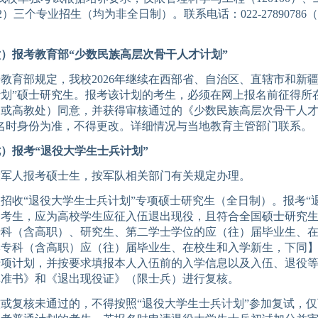
2
）三个专业招生
（
均为非全日制
）。
联系电话：
0
22-
27890786
（
。
六）报考教育部
“少数民族高层次骨干人才计划”
据教育部规定，我校
20
26
年继续在西部省、自治区、直辖市和新
计划
”
硕士研究生。报考该计划的考生，必须在网上报名前征得所
（或高教处）同意
，
并获得
审核通过的
《
少数民族高层次骨干人
名时身份为准，不得更改。详细情况与当地教育主管部门联系。
七）报考
“退役大学生士兵计划
”
役军人报考硕士生，按
军队相关部门有关
规定办理。
校招收
“退役大学生士兵
计划
”专项硕士研究生（全日制）。报考“
的考生，应为高校学生应征入伍退出现役，且符合
全国
硕士研究
专科（含高职）、研究生、第二学士学位的应（往）届毕业生、
本专科（含高职）应（往）届毕业生、在校生和入学新生
，
下同
专项计划，并按要求填报本人入伍前的入学信息以及入伍、退役
批准书》和《退出现役证》
（限士兵）
进行复核。
核或复核未通过的，不得按照
“退役大学生士兵计划”参加复试，