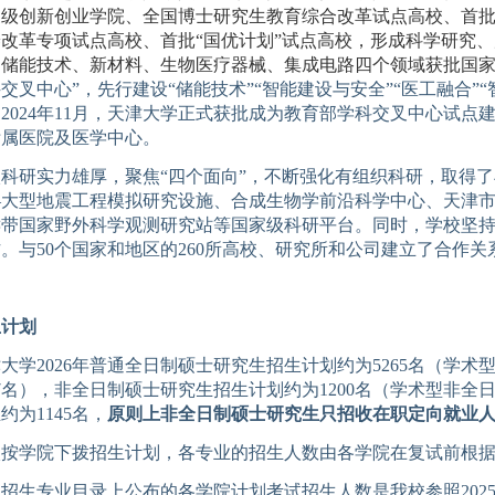
家级创新创业学院、全国博士研究生教育综合改革试点高校、首
养改革专项试点高校、首批
“国优计划”试点高校，形成科学研究
。储能技术、新材料、生物医疗器械、集成电路四个领域获批国
交叉中心”，先行建设“储能技术”“智能建设与安全”“医工融合”“
。
2024
年
11
月，天津大学正式获批成为教育部学科交叉中心试点
附属医院及医学中心。
校科研实力雄厚，聚焦
“四个面向”，不断强化有组织科研，取得
—大型地震工程模拟研究设施、合成生物学前沿科学中心、天津
键带国家野外科学观测研究站等国家级科研平台。同时，学校坚
作。与
50
个国家和地区的
260
所高校、研究所和公司建立了合作关
生计划
津大学
20
26
年
普通全日制
硕士研究生招生计划约为
5
2
65
名
（
学术
7
名
），非全日制硕士研究生招生计划约为
1
2
00
名（
学术型
非全
生约
为
1
1
45
名
，
原则上非全日制硕士研究生只招收在职定向就业
校按学院下拨招生计划，各专业的招生人数由各学院在复试前根
：
招生专业目录上公布的各学院
计划考试
招生人数是我校
参照
202