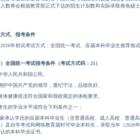
生人数
将会根据教育部正式下达的招生计划数和实际录取推免硕
试方式、报考条件
校
2026
年初试考试方式：全国统一考试、应届本科毕业生推荐免
一）全国统一考试报考条件
（考试方式码：
21
）
中华人民共和国公民。
拥护中国共产党的领导，遵纪守法
，
品德良好。
身体健康状况符合
国家
和我校
规定的体检要求。
考生的
学业水平须
符合下列条件之一：
家承认学历的应届本科毕业生
（含普通高校、成人高校、普通高
生）及自学考试和网络教育届时可毕业本科生，录取当年（
2026
承认的本科毕业证书。