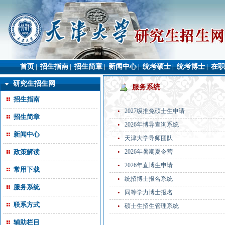
首页
招生指南
招生简章
新闻中心
统考硕士
统考博士
在职
|
|
|
|
|
|
研究生招生网
服务系统
招生指南
•
2027级推免硕士生申请
招生简章
•
2026年博导查询系统
新闻中心
•
天津大学导师团队
政策解读
•
2026年暑期夏令营
•
2026年直博生申请
常用下载
•
统招博士报名系统
服务系统
•
同等学力博士报名
联系方式
•
硕士生招生管理系统
辅助栏目