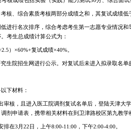
质考核成绩包括实验（实践）能力测试
30
分、综合面试
力考核、综合素质考核两部分成绩之和，其复试成绩低
到低进行名次排序，综合考虑考生第一志愿专业情况和
序。考生总成绩计算公式为：
÷
2.5
）×
60%+
复试成绩×
40%
。
研究生院招生网进行公示。对复试后未进入拟录取名单
备以下材料：
出审核，且进入医工院调剂复试名单后，登陆天津大
、调剂申请表，携带相关材料在到卫津路校区第九教学
安排在
3
月
22
日，上午
8:00-11:00
，下午
2:00-4:00
。