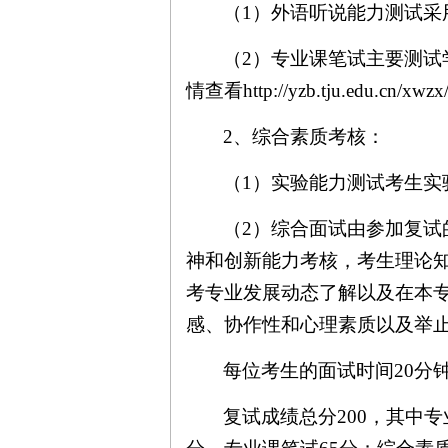
（
1
）外语听说能力测试采
（
2
）专业课笔试主要测试
情查看
http://yzb.tju.edu.cn/xw
2
、综合素质考核：
（
1
）实验能力测试考生实
（
2
）综合面试由参加复试
神和创新能力考核，考生理论
考专业发展动态了解以及在本
感、协作性和心理素质以及举
每位考生的面试时间
20
分
复试成绩总分
200
，其中专