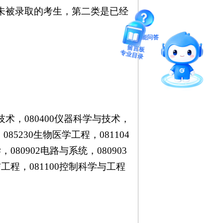
未被录取的考生，第二类是已经
。
智能问答
留言板
专业目录
技术，
080400
仪器科学与技术，
，
085230
生物医学工程，
081104
学，
080902
电路与系统，
080903
信工程，
081100
控制科学与工程