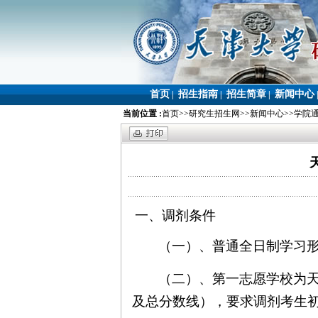
首页
招生指南
招生简章
新闻中心
|
|
|
当前位置 :
首页
>>
研究生招生网
>>
新闻中心
>>
学院
一、调剂条件
（一）、普通全日制学习
（二）、第一志愿学校为
及总分数线），要求调剂考生