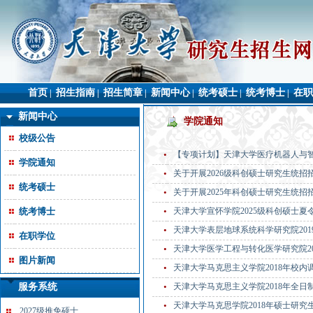
首页
招生指南
招生简章
新闻中心
统考硕士
统考博士
在职
|
|
|
|
|
|
新闻中心
学院通知
校级公告
•
【专项计划】天津大学医疗机器人与智
学院通知
•
关于开展2026级科创硕士研究生统招
统考硕士
•
关于开展2025年科创硕士研究生统招
统考博士
•
天津大学宣怀学院2025级科创硕士夏
•
天津大学表层地球系统科学研究院20
在职学位
•
天津大学医学工程与转化医学研究院2
图片新闻
•
天津大学马克思主义学院2018年校内
服务系统
•
天津大学马克思主义学院2018年全
•
天津大学马克思学院2018年硕士研
2027级推免硕士...