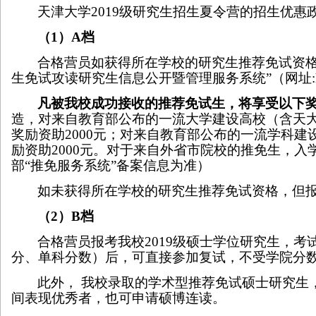
天津大学
2019
级研究生招生夏令营的招生优惠
（
1
）
A
档
合格营员如获得所在学校的研究生推荐免试资格
生免试攻读研究生信息公开暨管理服务系统”（网址
凡被我校成功接收的推荐免试生，将享受以下
造，对来自教育部公布的一流大学建设高校（含天
奖励资助
2000
元；对来自教育部公布的一流学科建
励资助
2000
元。对于来自外省市院校的推免生，入
部
“
推免服务系统
”
备案信息为准）
如未获得所在学校的研究生推荐免试资格，但
（
2
）
B
档
合格营员报考我校
2019
级硕士学位研究生，考
分、单科分数）后，可直接参加复试，不受学院分
此外，
我校录取的学术型推荐免试硕士研究生
间表现优秀者，也可申请硕博连读。