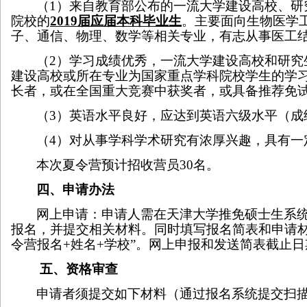
（
1
）来自教育部公布的一流大学建设高校、研
院校的
2019
届应届本科毕业生
。主要面向生物医学
子、通信、物理、数学等相关专业，有志从事医工
（
2
）学习成绩优秀，一流大学建设高校和研究
建设高校或所在专业为国家重点学科院校学生的学
长者，或在全国重大竞赛中获奖者，或具备推荐免
（
3
）英语水平良好，应达到英语六级水平（成
（
4
）对从事学科学术研究有浓厚兴趣，具有一
本次夏令营预计招收营员
30
名。
四、申请办法
网上申请：申请人需在天津大学推免硕士生系
报名，并提交相关材料。同时填写报名简表和申请
令营报名
+
姓名
+
学校”。网上申报和发送简表截止日
五
、资格审查
申请者须提交如下材料（通过报名系统提交扫