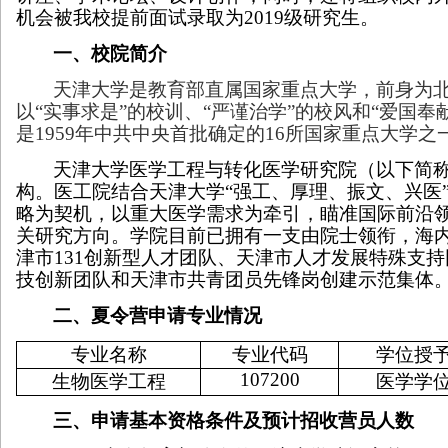
机会被我校提前面试录取为
2019
级研究生。
一、校院简介
天津大学是教育部直属国家重点大学，前身为
以“实事求是”的校训、“严谨治学”的校风和“爱国奉
是
1959
年中共中央首批确定的
16
所国家重点大学之一
天津大学医学工程与转化医学研究院（以下简称
构。医工院结合天津大学“强工、厚理、振文、兴医”
略为契机，以重大医学需求为牵引，瞄准国际前沿
关研究方向。学院目前已拥有一支由院士领衔，海
津市
131
创新型人才团队、天津市人才发展特殊支持
技创新团队和天津市共青团员先锋岗创建示范集体
二、夏令营申请专业情况
专业名称
专业代码
学位授
107200
生物医学工程
医学学
三、申请基本资格条件及预计招收营员人数