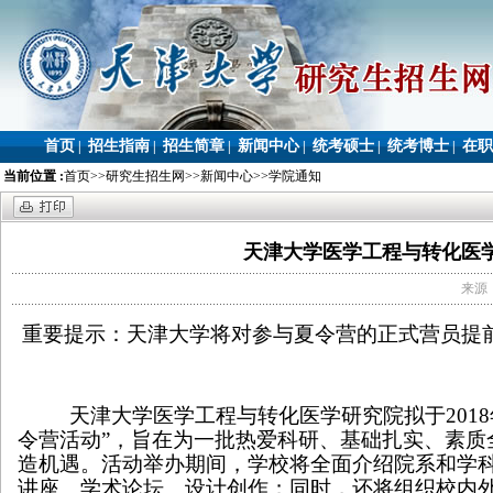
首页
招生指南
招生简章
新闻中心
统考硕士
统考博士
在职
|
|
|
|
|
|
当前位置 :
首页
>>
研究生招生网
>>
新闻中心
>>
学院通知
天津大学医学工程与转化医学
来源：
重要提示：天津大学将对参与夏令营的正式营员提
天津大学医学工程与转化医学研究院拟于
2018
令营活动”，旨在为一批热爱科研、基础扎实、素
造机遇。活动举办期间，学校将全面介绍院系和学
讲座、学术论坛、设计创作；同时，还将组织校内